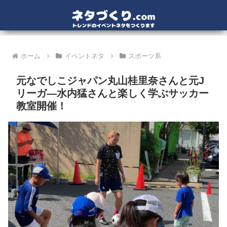
ホーム
イベントネタ
スポーツ系
元なでしこジャパン丸山桂里奈さんと元J
リーガ―水内猛さんと楽しく学ぶサッカー
教室開催！