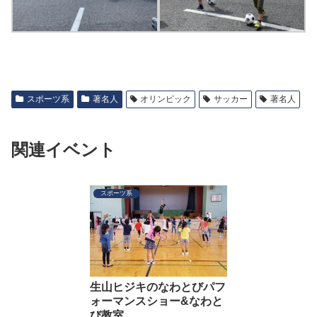
スポーツ系
著名人
オリンピック
サッカー
著名人
関連イベント
スポーツ系
生山ヒジキのなわとびパフ
ォーマンスショー&なわと
び教室