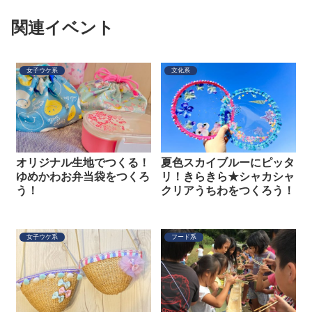
関連イベント
女子ウケ系
文化系
オリジナル生地でつくる！
夏色スカイブルーにピッタ
ゆめかわお弁当袋をつくろ
リ！きらきら★シャカシャ
う！
クリアうちわをつくろう！
女子ウケ系
フード系