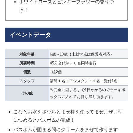
ホワイトローズとピンキーフラワーの香りつ
き！
イベントデータ
対象年齢
6歳～10歳（未就学児は保護者対応）
所要時間
45分交代制／８名同時進行
個数
1組2個
スタッフ
講師１名＋アシスタント１名 受付1名
※完全に固まるまで1日かかるのでケーキボ
その他
ックスに入れてお持ち帰り頂きます。
こなとお水をボウルとまぜ棒を使ってまぜまぜ、型
につめるとバスボムの完成！
バスボムが固まる間にクリームをまぜて作ります