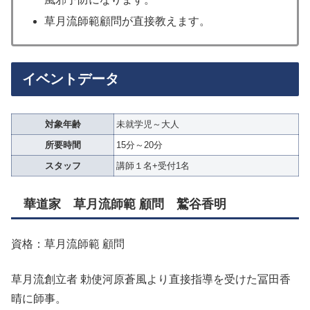
草月流師範顧問が直接教えます。
イベントデータ
対象年齢
未就学児～大人
所要時間
15分～20分
スタッフ
講師１名+受付1名
華道家 草月流師範 顧問 鷲谷香明
資格：草月流師範 顧問
草月流創立者 勅使河原蒼風より直接指導を受けた冨田香
晴に師事。