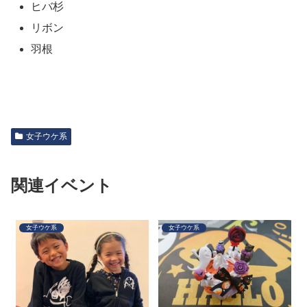
ヒバ杉
リボン
羽根
女子ウケ系
関連イベント
女子ウケ系
女子ウケ系