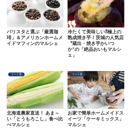
バリスタと選ぶ「厳選珈
冷たくて美味しい⁈極上の
琲」＆アメリカンホームメ
熟成焼き芋！茨城の人気店
イドマフィンのマルシェ
〝蔵出・焼き芋かいつ
か“の「絶品おいもマルシ
ェ」
フード系
フード系
北海道農家直送！ あま～
お家で簡単ホームメイドス
い「とうもろこし」食べ比
イーツ「ケーキミックス」
べマルシェ
マルシェ